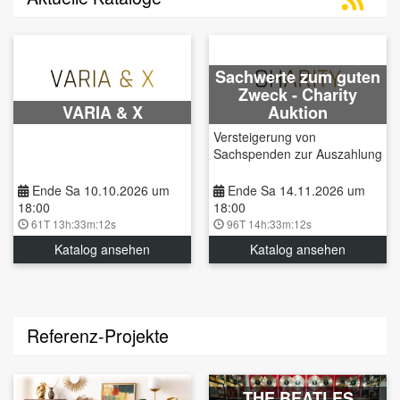
Sachwerte zum guten
Zweck - Charity
VARIA & X
Auktion
Versteigerung von
Sachspenden zur Auszahlung
an ausgewählte
Spendenempfänger
Ende Sa 10.10.2026 um
Ende Sa 14.11.2026 um
18:00
18:00
61T 13h:33m:11s
96T 14h:33m:11s
Katalog ansehen
Katalog ansehen
Referenz-Projekte
THE BEATLES